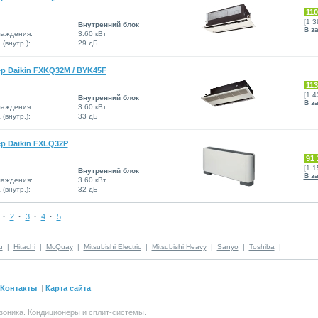
110
[1 
Внутренний блок
В з
аждения:
3.60 кВт
(внутр.):
29 дБ
р Daikin FXKQ32M / BYK45F
113
[1 
Внутренний блок
В з
аждения:
3.60 кВт
(внутр.):
33 дБ
р Daikin FXLQ32P
91 
[1 
Внутренний блок
В з
аждения:
3.60 кВт
(внутр.):
32 дБ
·
2
·
3
·
4
·
5
u
|
Hitachi
|
McQuay
|
Mitsubishi Electric
|
Mitsubishi Heavy
|
Sanyo
|
Toshiba
|
Контакты
|
Карта сайта
зоника.
Кондиционеры и сплит-системы
.