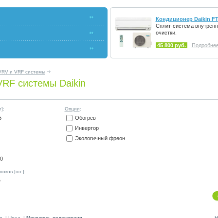
Кондиционер Daikin FT
Сплит-система внутренн
очистки.
45 800 руб.
Подробнее.
VRV и VRF системы
VRF системы Daikin
]:
Опции
:
5
Обогрев
Инвертор
Экологичный фреон
0
оков [шт.]:
е
е
|
Цена
|
Мощность охлаждения
Н