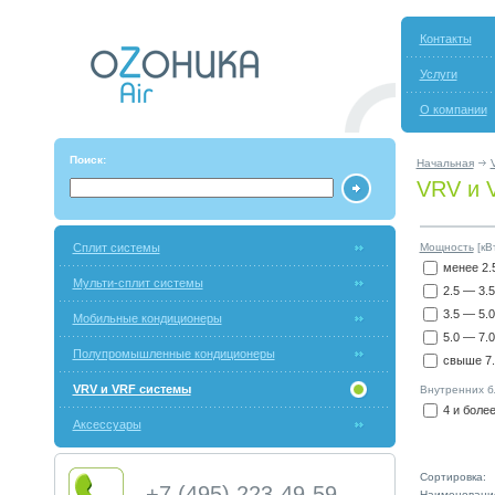
Контакты
Услуги
О компании
Поиск:
Начальная
VRV и 
Сплит системы
Мощность
[кВт
менее 2.
Мульти-сплит системы
2.5 — 3.5
3.5 — 5.0
Мобильные кондиционеры
5.0 — 7.0
Полупромышленные кондиционеры
свыше 7.
VRV и VRF системы
Внутренних бл
4 и боле
Аксессуары
Сортировка:
+7 (495) 223-49-59
Наименовани