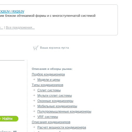
X20JV / RX20JV
им блоком обтекаемой формы и с многоступенчатой системой
..
|
Все предложения...
Ваша корзина пуста
Описания и обзоры рынка:
Подбор кондиционера
Модели и цены
Типы кондиционеров
Сплит системы
Мульти сплит системы
Оконные кондиционеры
Мобильные кондиционеры
Полупромышленные кондиционеры
VRF системы
Описания кондиционеров
Расчет мощности кондиционера
айдено:
85