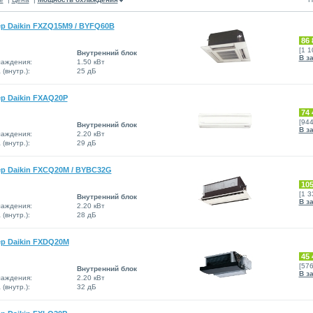
р Daikin FXZQ15M9 / BYFQ60B
86 
[1 
Внутренний блок
В з
аждения:
1.50 кВт
(внутр.):
25 дБ
р Daikin FXAQ20P
74 
[94
Внутренний блок
В з
аждения:
2.20 кВт
(внутр.):
29 дБ
р Daikin FXCQ20M / BYBC32G
105
[1 
Внутренний блок
В з
аждения:
2.20 кВт
(внутр.):
28 дБ
р Daikin FXDQ20M
45 
[57
Внутренний блок
В з
аждения:
2.20 кВт
(внутр.):
32 дБ