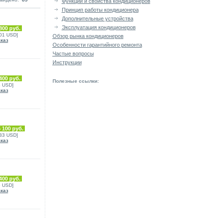
Функции и свойства кондиционеров
Принцип работы кондиционера
Дополнительные устройства
Эксплуатация кондиционеров
800 руб.
101 USD]
Обзор рынка кондиционеров
аказ
Особенности гарантийного ремонта
Частые вопросы
Инструкции
400 руб.
Полезные ссылки:
4 USD]
аказ
 100 руб.
333 USD]
аказ
400 руб.
6 USD]
аказ