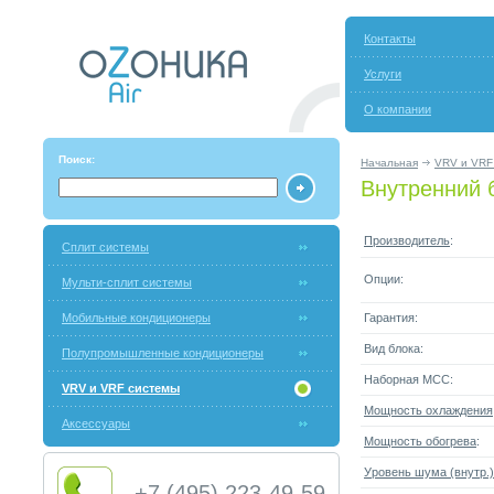
Контакты
Услуги
О компании
Поиск:
Начальная
VRV и VRF
Внутренний 
Производитель
:
Сплит системы
Опции:
Мульти-сплит системы
Мобильные кондиционеры
Гарантия:
Вид блока:
Полупромышленные кондиционеры
Наборная МСС:
VRV и VRF системы
Мощность охлаждения
Аксессуары
Мощность обогрева
:
Уровень шума (внутр.)
+7 (495) 223-49-59