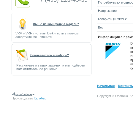
Потребляемая мощнос
Напряжение:
Габариты (ШxВxГ):
Вы не нашли нужную модель?
Вес:
VRV и VRF системы Daikin
есть в полном
ассортименте - звоните!
Информация о произ
D
п
в
Cомневаетесь в выборе?
И
п
к
Расскажите о ваших задачах, и мы подберем
б
вам оптимальное решение.
Начальная
|
Контакт
Copyright © Озоника.
К
Производство
Калабер