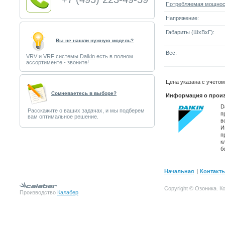
Потребляемая мощнос
Напряжение:
Габариты (ШxВxГ):
Вы не нашли нужную модель?
Вес:
VRV и VRF системы Daikin
есть в полном
ассортименте - звоните!
Цена указана с учето
Cомневаетесь в выборе?
Информация о произ
D
Расскажите о ваших задачах, и мы подберем
п
вам оптимальное решение.
в
И
п
к
б
Начальная
|
Контакт
Copyright © Озоника.
К
Производство
Калабер