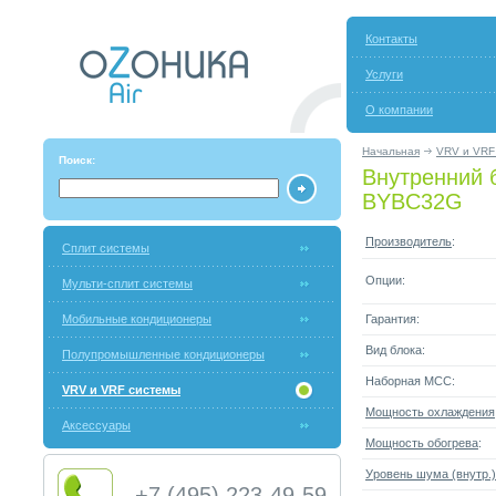
Контакты
Услуги
О компании
Начальная
VRV и VRF
Поиск:
Внутренний 
BYBC32G
Производитель
:
Сплит системы
Опции:
Мульти-сплит системы
Мобильные кондиционеры
Гарантия:
Вид блока:
Полупромышленные кондиционеры
Наборная МСС:
VRV и VRF системы
Мощность охлаждения
Аксессуары
Мощность обогрева
:
Уровень шума (внутр.)
+7 (495) 223-49-59