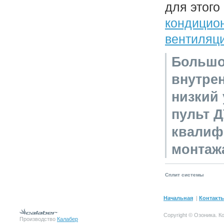
для этог
кондицио
вентиляц
Большо
внутре
низкий
пульт Д
квалиф
монтаж
Сплит системы
Начальная
|
Контакт
Copyright © Озоника.
К
Производство
Калабер