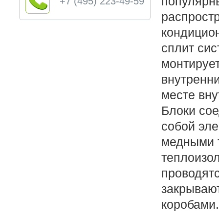
популярн
+7 (495) 223-49-59
распрост
кондицио
сплит си
монтирует
внутренн
месте вн
Блоки со
собой эле
медными 
теплоизол
проводятс
закрываю
коробами.