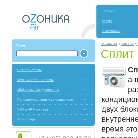
Контакты
Услуги
О компании
Начальная
Типы конд
Поиск:
Сплит
Сп
Сплит системы
ан
Мульти-сплит системы
ра
Мобильные кондиционеры
кондицион
Полупромышленные кондиционеры
двух блок
VRV и VRF системы
внутренне
Аксессуары
время это