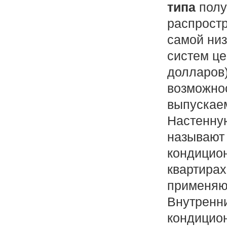
типа
полу
распрост
самой низ
систем це
долларов)
возможно
выпускае
Настенную
называют
кондицион
квартирах
применяю
Внутренн
кондицио