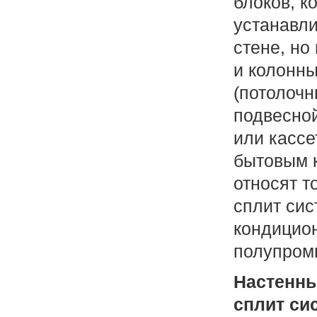
блоков, к
устанавли
стене, но
и колонны
(потолочн
подвесной
или кассе
бытовым 
относят т
сплит сис
кондицио
полупром
Настенн
сплит си