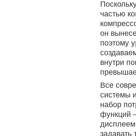
Поскольк
частью к
компрессо
он вынесе
поэтому у
создавае
внутри п
превышает
Все совр
системы 
набор пот
функций 
дисплеем
задавать 