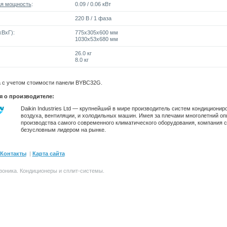
я мощность
:
0.09 / 0.06 кВт
220 В / 1 фаза
ВxГ):
775x305x600 мм
1030x53x680 мм
26.0 кг
8.0 кг
а с учетом стоимости панели BYBC32G.
 о производителе:
Daikin Industries Ltd — крупнейший в мире производитель систем кондиционир
воздуха, вентиляции, и холодильных машин. Имея за плечами многолетний оп
производства самого современного климатического оборудования, компания с
безусловным лидером на рынке.
Контакты
|
Карта сайта
зоника.
Кондиционеры и сплит-системы
.