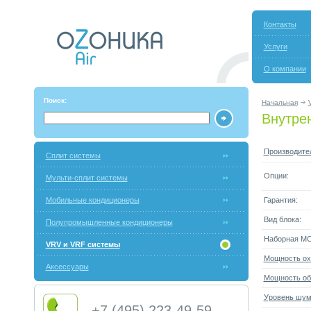
Контакты
Услуги
О компании
Поиск:
Начальная
Внутре
Производите
Сплит системы
Опции:
Мульти-сплит системы
Мобильные кондиционеры
Гарантия:
Вид блока:
Полупромышленные кондиционеры
Наборная М
VRV и VRF системы
Мощность ох
Аксессуары
Мощность об
Уровень шума
+7 (495) 223-49-59