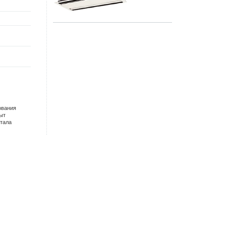
ования
ыт
тала