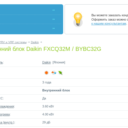
Вы можете заказать кон
Оформить заказ можно с
к нашим консультантам
.
VRV и VRF системы
Daikin
нний блок Daikin FXCQ32M / BYBC32G
ль
:
Daikin
[Япония]
3 года
Внутренний блок
СС:
Да
лаждения
:
3.60 кВт
огрева
:
4.00 кВт
 (внутр.)
:
29 дБ