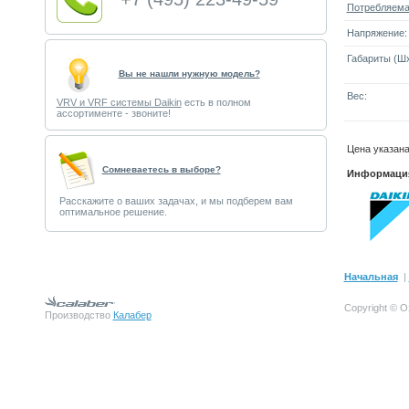
Потребляема
Напряжение:
Габариты (Шx
Вы не нашли нужную модель?
Вес:
VRV и VRF системы Daikin
есть в полном
ассортименте - звоните!
Цена указан
Cомневаетесь в выборе?
Информация
Расскажите о ваших задачах, и мы подберем вам
оптимальное решение.
Начальная
|
Copyright © О
Производство
Калабер