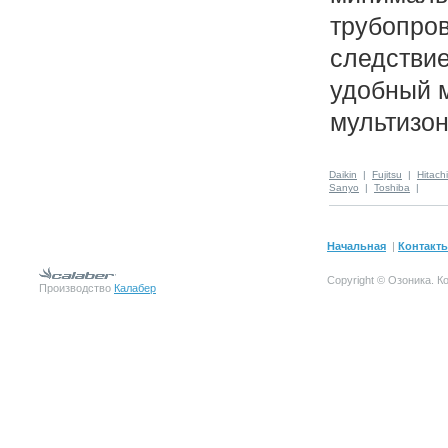
трубопров
следстви
удобный 
мультизо
Daikin
|
Fujitsu
|
Hitachi
Sanyo
|
Toshiba
|
Начальная
|
Контакт
Copyright © Озоника.
К
Производство
Калабер