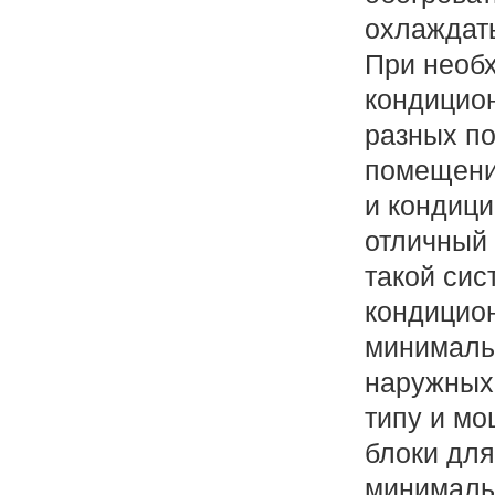
охлаждать
При необ
кондицио
разных п
помещени
и кондиц
отличный 
такой си
кондицио
минималь
наружных
типу и мо
блоки дл
минималь