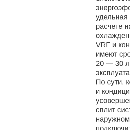
энергоэф
удельная 
расчете н
охлажден
VRF и ко
имеют ср
20 — 30 л
эксплуата
По сути, 
и кондиц
усоверше
сплит сис
наружном
подключит