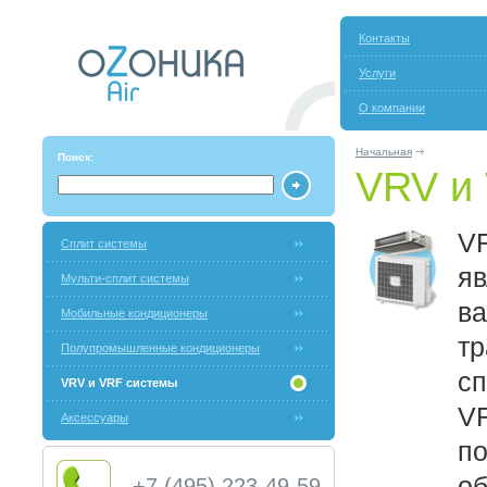
Контакты
Услуги
О компании
Начальная
Поиск:
VRV и
V
Сплит системы
я
Мульти-сплит системы
в
Мобильные кондиционеры
тр
Полупромышленные кондиционеры
сп
VRV и VRF системы
VR
Аксессуары
по
об
+7 (495) 223-49-59