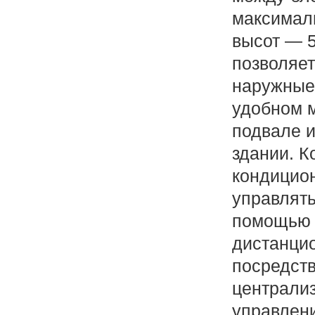
максимал
высот — 5
позволяет
наружные
удобном м
подвале и
здании. 
кондицио
управлят
помощью 
дистанцио
посредст
централиз
управлен