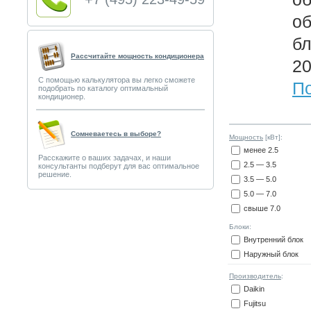
о
бл
Рассчитайте мощность кондиционера
20
С помощью калькулятора вы легко сможете
По
подобрать по каталогу оптимальный
кондиционер.
Сомневаетесь в выборе?
Мощность
[кВт]:
менее 2.5
Расскажите о ваших задачах, и наши
2.5 — 3.5
консультанты подберут для вас оптимальное
решение.
3.5 — 5.0
5.0 — 7.0
свыше 7.0
Блоки:
Внутренний блок
Наружный блок
Производитель
:
Daikin
Fujitsu