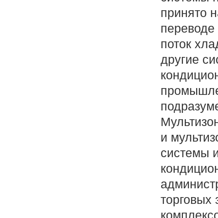
принято н
переводе
поток хлад
другие с
кондицион
промышл
подразуме
Мультизо
и мульти
системы 
кондицио
админист
торговых 
комплекс