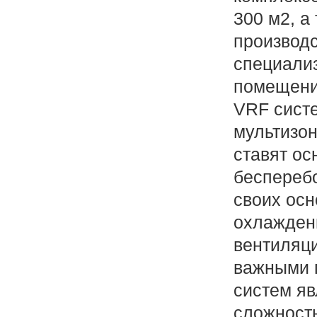
300 м2, а
производ
специали
помещени
VRF сист
мультизо
ставят ос
беспереб
своих ос
охлаждени
вентиляц
важными 
систем яв
сложность