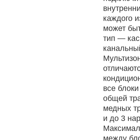
внутренн
каждого и
может быть
тип — кас
канальный
Мультизо
отличаютс
кондицион
все блоки
общей тра
медных тр
и до 3 на
Максимал
между бло