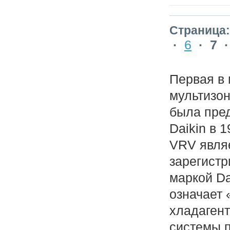
Страница:
·
6
·
7
Первая в
мультизо
была пре
Daikin в 1
VRV явля
зарегистр
маркой Da
означает
хладагент
системы п