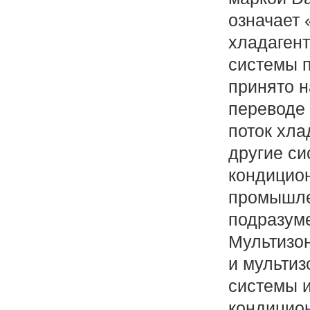
означает
хладагент
системы п
принято н
переводе
поток хлад
другие с
кондицион
промышл
подразуме
Мультизо
и мульти
системы 
кондицио