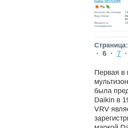
Daikin REYQ10P8
Количество блоков:
1
Вид блока:
Н
б
Мощность
28
охлаждения:
Страница:
·
6
·
7
Первая в
мультизо
была пре
Daikin в 1
VRV явля
зарегистр
маркой Da