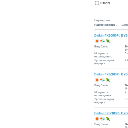
Hitachi
Сортировка:
Наименование
|
Цен
Daikin FXSQ50P / BY
Вид блока:
В
б
Мощность
5.
охлаждения:
Уровень шума
2
(внутр.):
Daikin FXSQ63P / BY
Вид блока:
В
б
Мощность
7.
охлаждения:
Уровень шума
3
(внутр.):
Daikin FXSQ80P / BY
Вид блока:
В
б