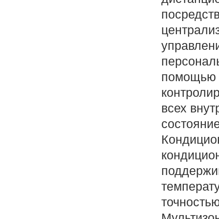
посредст
централиз
управлен
персональ
помощью 
контроли
всех внут
состояние
Кондицио
кондицио
поддержи
температу
точностью
Мультизо