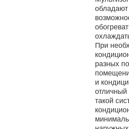
обладают
возможно
обогреват
охлаждать
При необ
кондицио
разных п
помещени
и кондиц
отличный 
такой си
кондицио
минималь
наружных