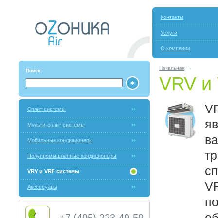
Контакты
Услуги
О компании
Начальная
Поиск:
VRV и
V
Сплит системы
я
Мульти-сплит системы
в
Мобильные кондиционеры
тр
Полупромышленные кондиционеры
сп
VRV и VRF системы
VR
Аксессуары
по
об
+7 (495) 223-49-59