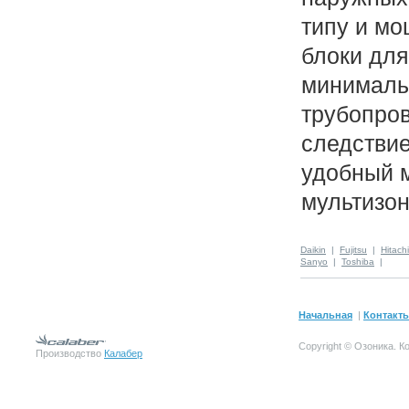
типу и мо
блоки дл
минималь
трубопров
следстви
удобный 
мультизо
Daikin
|
Fujitsu
|
Hitachi
Sanyo
|
Toshiba
|
Начальная
|
Контакт
Copyright © Озоника.
К
Производство
Калабер