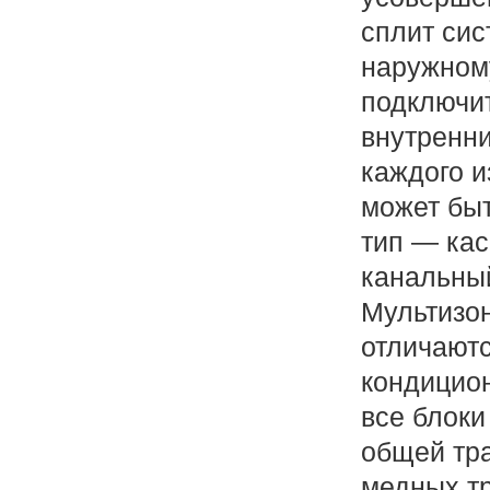
сплит сис
наружном
подключит
внутренн
каждого и
может быть
тип — кас
канальный
Мультизо
отличаютс
кондицион
все блоки
общей тра
медных тр