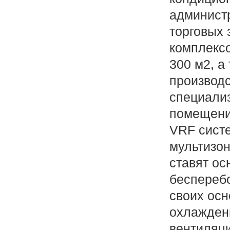
админист
торговых 
комплекс
300 м2, а
производ
специали
помещени
VRF сист
мультизо
ставят ос
беспереб
своих ос
охлаждени
вентиляц