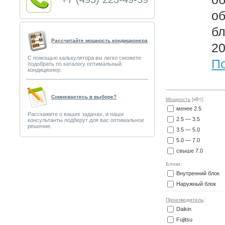
о
бл
Рассчитайте мощность кондиционера
20
С помощью калькулятора вы легко сможете
По
подобрать по каталогу оптимальный
кондиционер.
Сомневаетесь в выборе?
Мощность
[кВт]:
менее 2.5
Расскажите о ваших задачах, и наши
2.5 — 3.5
консультанты подберут для вас оптимальное
решение.
3.5 — 5.0
5.0 — 7.0
свыше 7.0
Блоки:
Внутренний блок
Наружный блок
Производитель
:
Daikin
Fujitsu