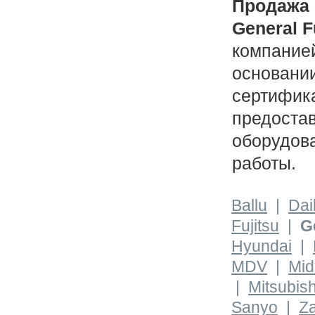
Продажа
General F
компание
основани
сертифика
предостав
оборудов
работы.
Ballu
|
Dai
Fujitsu
|
G
Hyundai
|
MDV
|
Mid
|
Mitsubis
Sanyo
|
Z