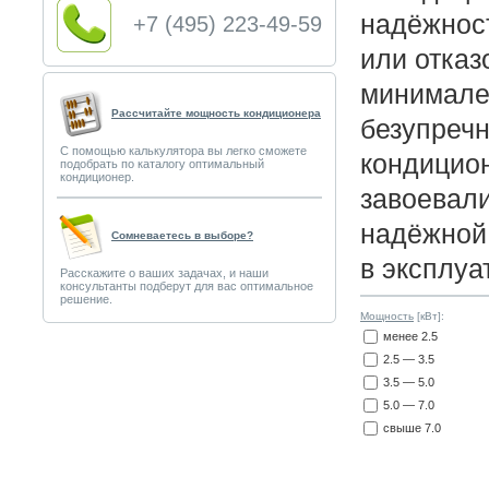
надёжнос
+7 (495) 223-49-59
или отказ
минимален
Рассчитайте мощность кондиционера
безупречн
С помощью калькулятора вы легко сможете
кондицио
подобрать по каталогу оптимальный
кондиционер.
завоевал
надёжной,
Сомневаетесь в выборе?
в эксплуа
Расскажите о ваших задачах, и наши
консультанты подберут для вас оптимальное
решение.
Мощность
[кВт]:
менее 2.5
2.5 — 3.5
3.5 — 5.0
5.0 — 7.0
свыше 7.0