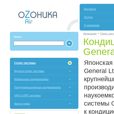
Контакты
Услуги
О компании
Начальная
Сплит сис
Поиск:
Конди
Genera
Японская 
Сплит системы
General L
Мульти-сплит системы
крупнейш
Мобильные кондиционеры
производ
Полупромышленные кондиционеры
наукоемко
VRV и VRF системы
системы G
Аксессуары
к кондици