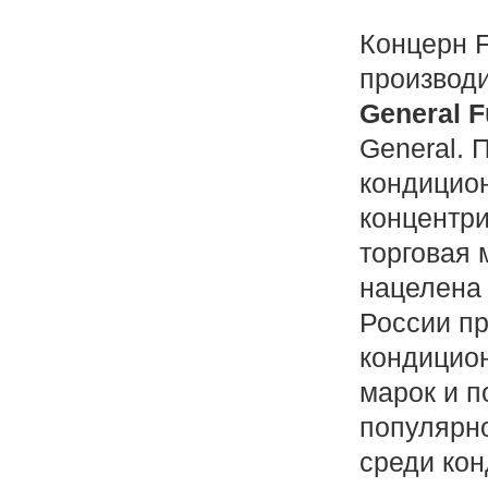
Концерн F
производ
General F
General. 
кондицион
концентри
торговая 
нацелена 
России п
кондицио
марок и п
популярно
среди ко