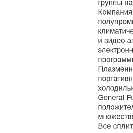
группы на
Компания
полупро
климатиче
и видео а
электрон
программ
Плазменн
портатив
холодиль
General F
положите
множестве
Все сплит