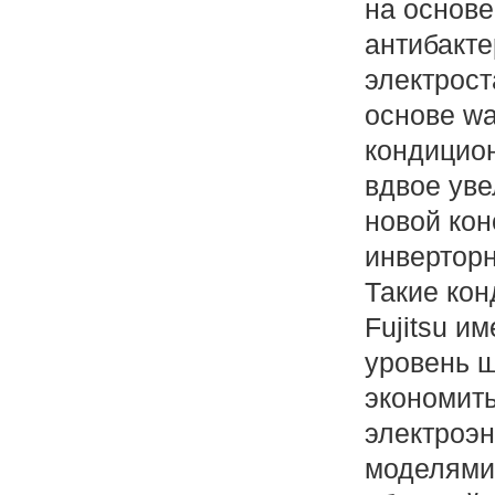
на основе
антибакт
электрост
основе wa
кондицио
вдвое уве
новой кон
инверторн
Такие кон
Fujitsu и
уровень 
экономит
электроэн
моделями