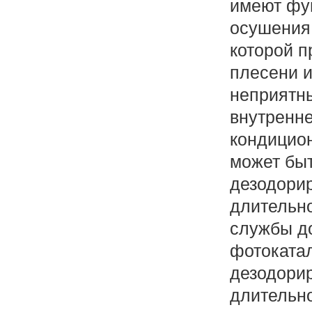
имеют фу
осушения
которой п
плесени и
неприятны
внутренне
кондицион
может бы
дезодори
длительно
службы до
фотоката
дезодори
длительно