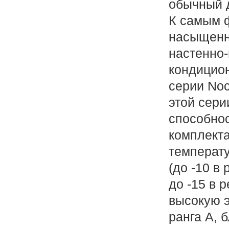
обычный д
К самым 
насыщенн
настенно
кондицион
серии Noc
этой сери
способнос
комплекта
температу
(до -10 в
до -15 в 
высокую 
ранга А, 