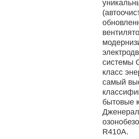
уникальн
(автоочис
обновлен
вентилято
модерниз
электродв
системы G
класс эн
самый вы
классифик
бытовые 
Дженерал
озонобез
R410A.