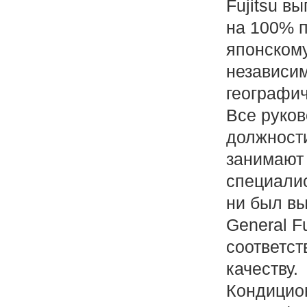
Fujitsu в
на 100% 
японском
независим
географич
Все руко
должности
занимают
специалис
ни был в
General F
соответст
качеству.
Кондицион