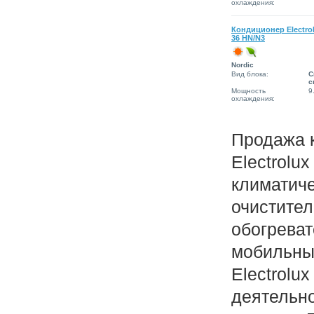
охлаждения:
Кондиционер Electro
36 HN/N3
Nordic
Вид блока:
С
с
Мощность
9
охлаждения:
Продажа 
Electrolux
климатич
очистител
обогреват
мобильны
Electrolu
деятельно