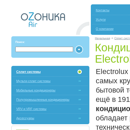
Контакты
Услуги
О компании
Начальная
Сплит сис
Поиск:
Конди
Electro
Electrolu
Сплит системы
самых кр
Мульти-сплит системы
бытовой т
Мобильные кондиционеры
ещё в 191
Полупромышленные кондиционеры
кондицио
VRV и VRF системы
обладает
Аксессуары
техническ