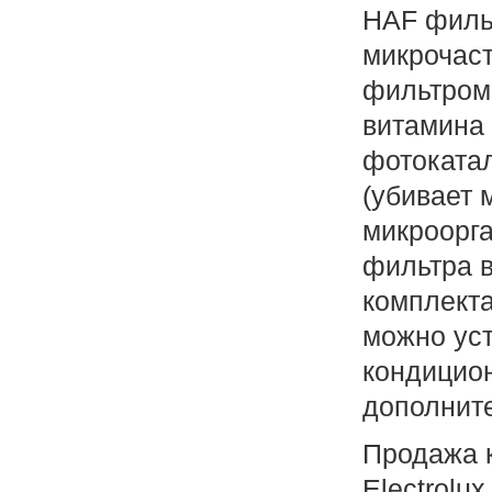
HAF филь
микрочас
фильтром 
витамина 
фотоката
(убивает 
микроорг
фильтра в
комплект
можно уст
кондицион
дополнит
Продажа 
Electrolu