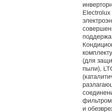
инвертор
Electrolu
электроэн
совершен
поддержа
Кондицион
комплект
(для защи
пыли), L
(каталити
разлагаю
соединени
фильтром 
и обезвре