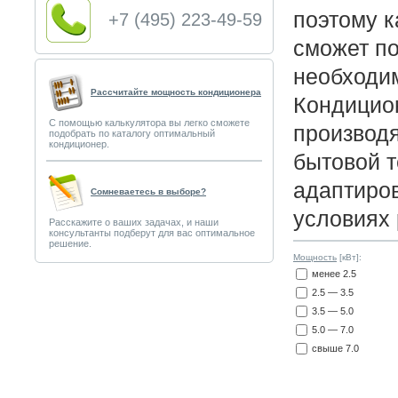
поэтому 
+7 (495) 223-49-59
сможет п
необходи
Рассчитайте мощность кондиционера
Кондицион
С помощью калькулятора вы легко сможете
производя
подобрать по каталогу оптимальный
кондиционер.
бытовой т
адаптиров
Сомневаетесь в выборе?
условиях 
Расскажите о ваших задачах, и наши
консультанты подберут для вас оптимальное
решение.
Мощность
[кВт]:
менее 2.5
2.5 — 3.5
3.5 — 5.0
5.0 — 7.0
свыше 7.0