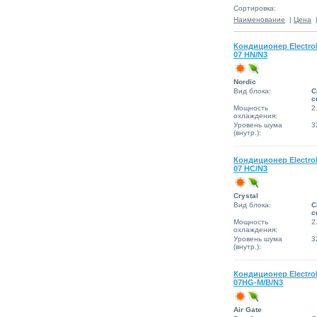
Сортировка:
Наименование
|
Цена
Кондиционер Electro
07 HN/N3
Nordic
Вид блока:
С
с
Мощность
2
охлаждения:
Уровень шума
3
(внутр.):
Кондиционер Electro
07 HC/N3
Сrystal
Вид блока:
С
с
Мощность
2
охлаждения:
Уровень шума
3
(внутр.):
Кондиционер Electro
07HG-M/B/N3
Air Gate