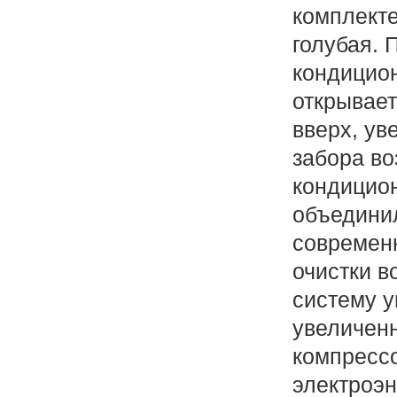
комплекте
голубая. 
кондицио
открывает
вверх, у
забора во
кондицион
объедини
современ
очистки в
систему у
увеличен
компрессо
электроэн