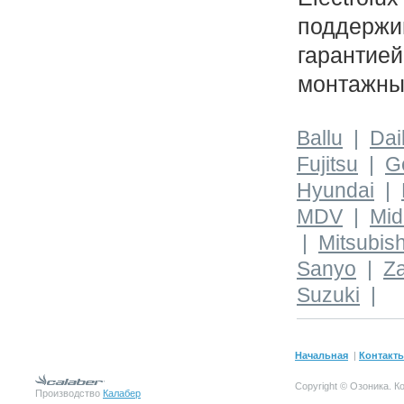
поддержи
гарантией
монтажны
Ballu
|
Dai
Fujitsu
|
G
Hyundai
|
MDV
|
Mid
|
Mitsubis
Sanyo
|
Z
Suzuki
|
Начальная
|
Контакт
Copyright © Озоника.
К
Производство
Калабер