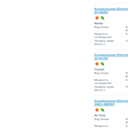
Кондиционер Electro
24 HN/N3
Nordic
Вид блока:
С
с
Мощность
6
охлаждения:
Уровень шума
4
(внутр.):
Кондиционер Electro
24 HC/N3
Сrystal
Вид блока:
С
с
Мощность
6
охлаждения:
Уровень шума
3
(внутр.):
Кондиционер Electro
24HG-M/B/N3
Air Gate
Вид блока:
С
с
Мощность
6