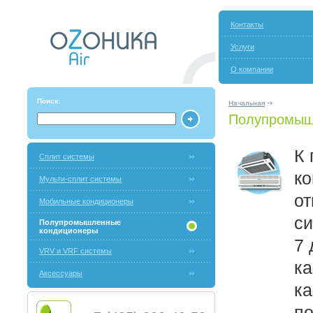
Контакты
Услуги
О компании
Поиск:
Начальная
Полупромыш
К
Сплит системы
к
Мульти-сплит системы
от
Мобильные кондиционеры
с
Полупромышленные
кондиционеры
7 
VRV и VRF системы
к
Аксессуары
ка
по