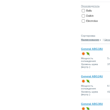
Производитель
:
Ballu
Daikin
Electrolux
Сортировка:
Наименование
|
Цен
General ABG18U
Мощность
5.
охлаждения:
Уровень шума
3
(внутр.):
General ABG24U
Мощность
6.
охлаждения:
Уровень шума
4
(внутр.):
General ABG30U