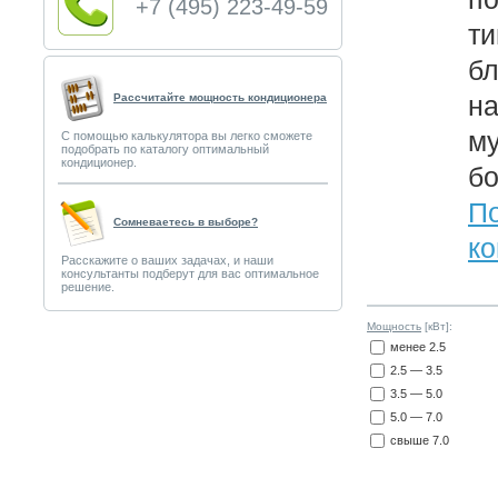
+7 (495) 223-49-59
ти
бл
на
Рассчитайте мощность кондиционера
му
С помощью калькулятора вы легко сможете
подобрать по каталогу оптимальный
кондиционер.
б
По
Сомневаетесь в выборе?
ко
Расскажите о ваших задачах, и наши
консультанты подберут для вас оптимальное
решение.
Мощность
[кВт]:
менее 2.5
2.5 — 3.5
3.5 — 5.0
5.0 — 7.0
свыше 7.0