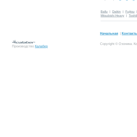
Ballu
|
Daikin
|
Fujitsu
Mitsubishi Heavy
|
Toshi
Начальная
|
Контакт
Copyright © Озоника.
К
Производство
Калабер