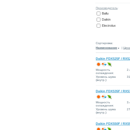
Производитель
:
Ballu
Daikin
Electrolux
Сортировка:
Наименование
|
Цен
Daikin FDXS25F / RXS
Мощность
2.
охлаждения:
Уровень шума
3
(внутр.):
Daikin FDXS35F / RXS
Мощность
3.
охлаждения:
Уровень шума
2
(внутр.):
Daikin FDXS50F / RXS