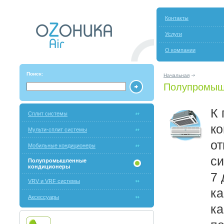
Контакты
Услуги
О компании
Поиск:
Начальная
Полупромыш
К
Сплит системы
к
Мульти-сплит системы
от
Мобильные кондиционеры
с
Полупромышленные
кондиционеры
7 
VRV и VRF системы
к
Аксессуары
ка