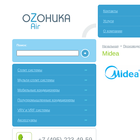
Контакты
Услуги
О компании
Поиск:
Начальная
Производи
Midea
Сплит системы
Мульти-сплит системы
Мобильные кондиционеры
Полупромышленные кондиционеры
VRV и VRF системы
Аксессуары
+7 (495) 223-49-59