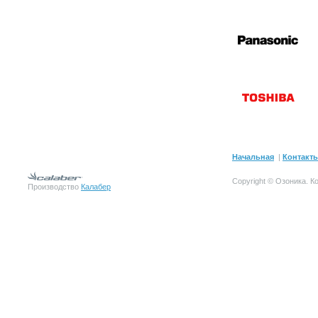
Начальная
|
Контакт
Copyright © Озоника.
К
Производство
Калабер