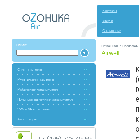
Контакты
Услуги
О компании
Поиск:
Начальная
Производи
Airwell
Сплит системы
Мульти-сплит системы
Мобильные кондиционеры
Полупромышленные кондиционеры
VRV и VRF системы
Аксессуары
+7 (495) 223-49-59