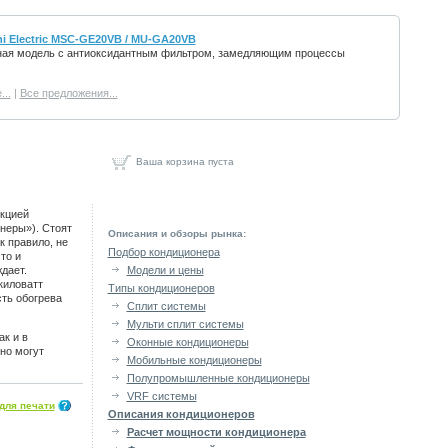
i Electric MSC-GE20VB / MU-GA20VB
ная модель с антиоксидантным фильтром, замедляющим процессы
..
|
Все предложения...
Ваша корзина пуста
нкцией
неры»). Стоят
Описания и обзоры рынка:
к правило, не
Подбор кондиционера
то и
дает.
Модели и цены
киловатт
Типы кондиционеров
ть обогрева
Сплит системы
Мульти сплит системы
к и в
Оконные кондиционеры
но могут
Мобильные кондиционеры
Полупромышленные кондиционеры
VRF системы
для печати
Описания кондиционеров
Расчет мощности кондиционера