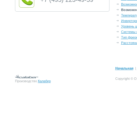
Возможно
Возможно
Температ
Инвертор
Уровень 
Системы 
Тип фрео
Расстоян
Начальная
|
Copyright © О
Производство
Калабер