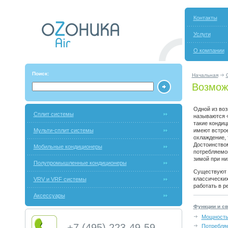
Контакты
Услуги
О компании
Поиск:
Начальная
Возмож
Одной из воз
Сплит системы
называются «
такие кондиц
Мульти-сплит системы
имеют встрое
охлаждение, 
Достоинством
Мобильные кондиционеры
потребляемой
зимой при ни
Полупромышленные кондиционеры
Существуют к
классически
VRV и VRF системы
работать в р
Аксессуары
Функции и с
Мощность
+7 (495) 223-49-59
Потребля