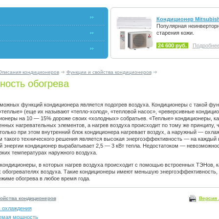
Кондиционер Mitsubish
Популярная неинвертор
старения кожи.
24 600 руб.
Подробнее.
Описания кондиционеров
Функции и свойства кондиционеров
ность обогрева
можных функций кондиционера является подогрев воздуха. Кондиционеры с такой фу
теплые» (еще их называют «тепло-холод», «тепловой насос», «реверсивные кондицио
ионеры на 10 — 15% дороже своих «холодных» собратьев. «Теплые» кондиционеры, ка
нных нагревательных элементов, а нагрев воздуха происходит по тому же принципу, ч
только при этом внутренний блок кондиционера нагревает воздух, а наружный — охлаж
 такого технического решения является высокая энергоэффективность — на каждый 
 энергии кондиционер вырабатывает 2,5 — 3 кВт тепла. Недостатоком — невозможнос
зких температурах наружного воздуха.
ондиционеры, в которых нагрев воздуха происходит с помощью встроенных ТЭНов, ка
х обогревателях воздуха. Такие кондиционеры имеют меньшую энергоэффективность, 
ежиме обогрева в любое время года.
Версия 
войства кондиционеров
 охлаждения
емая мощность