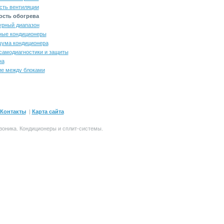
сть вентиляции
сть обогрева
урный диапазон
ные кондиционеры
шума кондиционера
самодиагностики и защиты
на
ие между блоками
Контакты
|
Карта сайта
зоника.
Кондиционеры и сплит-системы
.