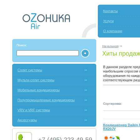
Контакты
Услуги
О компании
Поиск:
Начальная
Хиты прода
В данном разделе пре
Сплит системы
наибольшим спросом с
оборудования по кажд
Мульти-сплит системы
соответствующем разд
Мобильные кондиционеры
Полупромышленные кондиционеры
Сортировка:
VRV и VRF системы
Аксессуары
Кондиционер Daikin 
RX20JV
+7 (495) 223-49-59