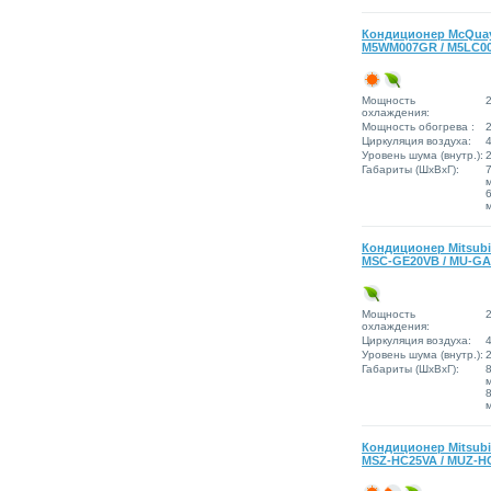
Кондиционер McQua
M5WM007GR / M5LC0
Мощность
2
охлаждения:
Мощность обогрева :
2
Циркуляция воздуха:
4
Уровень шума (внутр.):
Габариты (ШxВxГ):
Кондиционер Mitsubis
MSC-GE20VB / MU-G
Мощность
2
охлаждения:
Циркуляция воздуха:
4
Уровень шума (внутр.):
Габариты (ШxВxГ):
Кондиционер Mitsubis
MSZ-HC25VA / MUZ-H