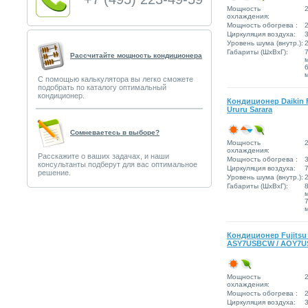
Мощность
2
охлаждения:
Мощность обогрева :
2
Циркуляция воздуха:
3
Уровень шума (внутр.):
Габариты (ШxВxГ):
Рассчитайте мощность кондиционера
С помощью калькулятора вы легко сможете
подобрать по каталогу оптимальный
кондиционер.
Кондиционер Daikin
Ururu Sarara
Сомневаетесь в выборе?
Мощность
2
охлаждения:
Расскажите о ваших задачах, и наши
Мощность обогрева :
3
консультанты подберут для вас оптимальное
Циркуляция воздуха:
7
решение.
Уровень шума (внутр.):
Габариты (ШxВxГ):
Кондиционер Fujitsu
ASY7USBCW / AOY7
Мощность
2
охлаждения:
Мощность обогрева :
2
Циркуляция воздуха:
3