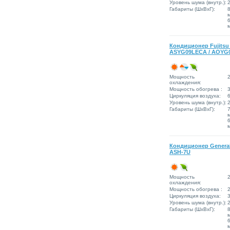
Уровень шума (внутр.):
Габариты (ШxВxГ):
Кондиционер Fujitsu
ASYG09LECA / AOYG
Мощность
2
охлаждения:
Мощность обогрева :
3
Циркуляция воздуха:
6
Уровень шума (внутр.):
Габариты (ШxВxГ):
Кондиционер General
ASH-7U
Мощность
2
охлаждения:
Мощность обогрева :
2
Циркуляция воздуха:
3
Уровень шума (внутр.):
Габариты (ШxВxГ):