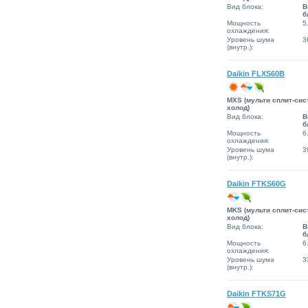
Вид блока:
В
б
Мощность
5
охлаждения:
Уровень шума
3
(внутр.):
Daikin FLXS60B
MXS (мульти сплит-сис
холод)
Вид блока:
В
б
Мощность
6
охлаждения:
Уровень шума
3
(внутр.):
Daikin FTKS60G
MKS (мульти сплит-сис
холод)
Вид блока:
В
б
Мощность
6
охлаждения:
Уровень шума
3
(внутр.):
Daikin FTKS71G