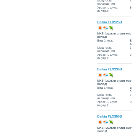
Мощность
7
охлаждения:
Уровень шума
3
(внутр.):
Daikin FLXS25B
MXS (мульти сплит-сис
холод)
Вид блока:
В
б
Мощность
2
охлаждения:
Уровень шума
2
(внутр.):
Daikin FLXS35B
MXS (мульти сплит-сис
холод)
Вид блока:
В
б
Мощность
3
охлаждения:
Уровень шума
2
(внутр.):
Daikin FLXS50B
MXS (мульти сплит-сис
холод)