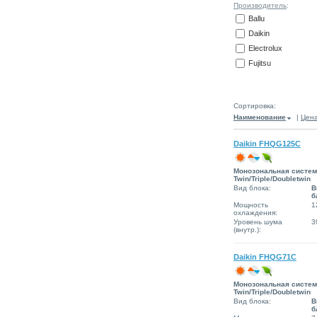
Производитель
:
Ballu
Daikin
Electrolux
Fujitsu
Сортировка:
Наименование
|
Цен
Daikin FHQG125C
Монозональная систе
Twin/Triple/Doubletwin
Вид блока:
В
б
Мощность
1
охлаждения:
Уровень шума
3
(внутр.):
Daikin FHQG71C
Монозональная систе
Twin/Triple/Doubletwin
Вид блока:
В
б