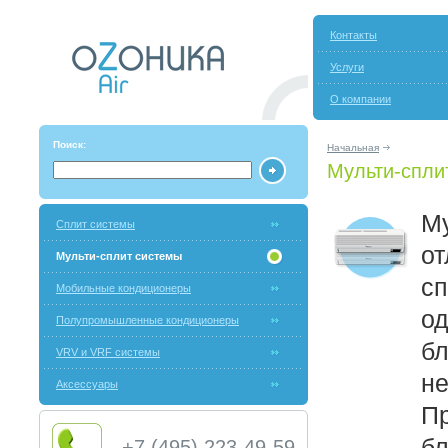
Контакты
Услуги
О компании
Поиск:
Начальная
Мульти-спли
Му
Сплит системы
от
Мульти-сплит системы
сп
Мобильные кондиционеры
о
Полупромышленные кондиционеры
бл
VRV и VRF системы
не
Аксессуары
Пр
бл
+7 (495) 223-49-59