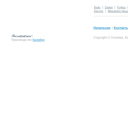
Ballu
|
Daikin
|
Fujitsu
Electric
|
Mitsubishi Hea
Начальная
|
Контакт
Copyright © Озоника.
К
Производство
Калабер