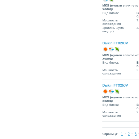
MKS (мульти сплит-сис
холод)
Вид блока:
В
б
Мощность
7
охлаждения:
Уровень шума
3
(внутр.):
Daikin FTX20JV
MXS (мульти сплит-сис
холод)
Вид блока:
В
б
Мощность
2
охлаждения:
Daikin FTX25JV
MXS (мульти сплит-сис
холод)
Вид блока:
В
б
Мощность
2
охлаждения:
1
·
2
·
3
Страница: