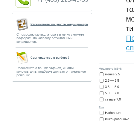
то
мо
Рассчитайте мощность кондиционера
ти
С помощью калькулятора вы легко сможете
По
подобрать по каталогу оптимальный
кондиционер.
сп
Сомневаетесь в выборе?
Расскажите о ваших задачах, и наши
Мощность
[кВт]:
консультанты подберут для вас оптимальное
менее 2.5
решение.
2.5 — 3.5
3.5 — 5.0
5.0 — 7.0
свыше 7.0
Тип
:
Наборные
Фиксированные