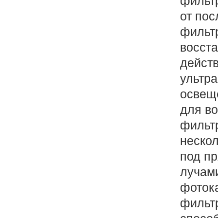
фильтр
от пос
фильт
восста
дейст
ультр
освеще
для в
фильтр
нескол
под п
лучам
фоток
фильт