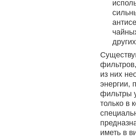
исполь
сильн
антис
чайных
других
Существу
фильтров,
из них не
энергии, 
фильтры 
только в 
специальн
предназн
иметь в ви