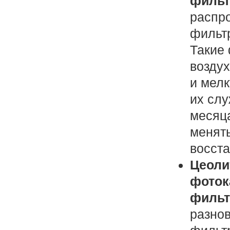
филь
распр
фильтр
Такие
возду
и мелк
их слу
месяца
менять
восст
Цеоли
фоток
филь
разно