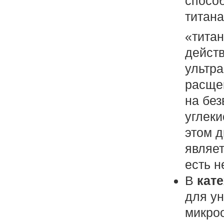
спосо
титана
«тита
дейст
ультра
расще
на бе
углеки
этом д
являет
есть н
В
кат
для у
микро