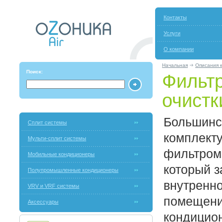
Контакты
Услуги
О компании
Начальная
Описания 
Поиск:
Фильт
очистк
Большинс
Сплит системы
комплекту
Мульти-сплит системы
фильтром 
Мобильные кондиционеры
который 
Полупромышленные кондиционеры
внутренно
VRV и VRF системы
помещение
Аксессуары
кондицион