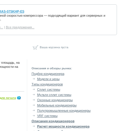
RAS-07SKHP-ES
нной скоростью компрессора — подходящий вариант для серверных и
.
..
|
Все предложения...
Ваша корзина пуста
 площадь, на
мощности на
Описания и обзоры рынка:
Подбор кондиционера
Модели и цены
Типы кондиционеров
Сплит системы
Мульти сплит системы
для печати
Оконные кондиционеры
Мобильные кондиционеры
Полупромышленные кондиционеры
VRF системы
Описания кондиционеров
Расчет мощности кондиционера