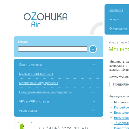
Контакты
Услуги
О компании
Поиск:
Начальная
Мощнос
Мощность охл
Сплит системы
которую этот
каждые 10 кв
Мульти-сплит системы
Автоматичес
Мобильные кондиционеры
Подробне
Полупромышленные кондиционеры
Функции и с
VRV и VRF системы
Мощност
Потребля
Аксессуары
Возможно
Возможно
Температ
+7 (495) 223-49-59
Инвертор