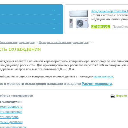
Кондиционер Toshiba 
Сплит система с постоя
медицинских помещений
27 600 руб.
Подробнее.
Описания кондиционеров
Функции и свойства кондиционеров
ть охлаждения
аждения является основной характеристикой кондиционера, поскольку от нее зависит
 кондиционер рассчитан. Для ориентировочных расчетов берется 1 кВт охлаждающей 
адратных метров при высоте потолков 2,8 — 3,0 м.
кий расчет мощности кондиционера можно сделать с помощью
калькулятора
.
е о мощности охлаждения написано в разделе
Расчет мощности
.
Версия 
войства кондиционеров
ь охлаждения
емая мощность
сть вентиляции
сть обогрева
урный диапазон
ные кондиционеры