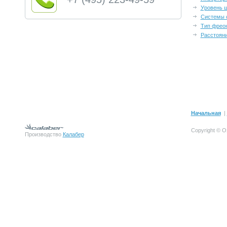
Уровень 
Системы 
Тип фрео
Расстоян
Начальная
|
Copyright © О
Производство
Калабер