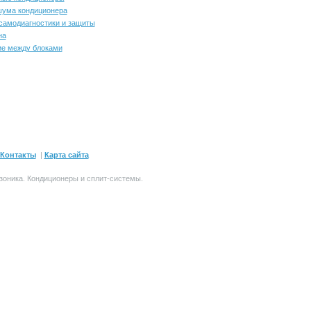
шума кондиционера
самодиагностики и защиты
на
ие между блоками
Контакты
|
Карта сайта
зоника.
Кондиционеры и сплит-системы
.