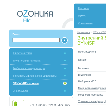
Контакты
Услуги
О компании
Начальная
VRV и VRF
Поиск:
Внутренний 
BYK45F
Производитель
:
Сплит системы
Опции:
Мульти-сплит системы
Мобильные кондиционеры
Гарантия:
Вид блока:
Полупромышленные кондиционеры
Наборная МСС:
VRV и VRF системы
Мощность охлаждения
Аксессуары
Мощность обогрева
:
Уровень шума (внутр.)
+7 (495) 223-49-59