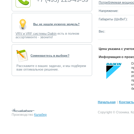
Потребляемая мощнос
Напряжение:
Габариты (ШxВxГ):
Вы не нашли нужную модель?
Вес:
VRV и VRF системы Daikin
есть в полном
ассортименте - звоните!
Цена указана с учет
Cомневаетесь в выборе?
Информация о произ
D
Расскажите о ваших задачах, и мы подберем
п
вам оптимальное решение.
в
И
п
к
б
Начальная
|
Контакт
Copyright © Озоника.
К
Производство
Калабер