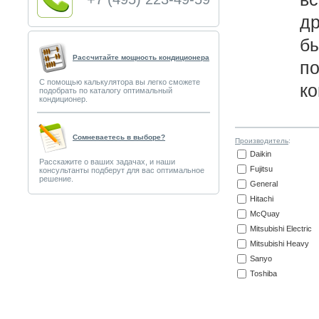
др
б
Рассчитайте мощность кондиционера
п
С помощью калькулятора вы легко сможете
ко
подобрать по каталогу оптимальный
кондиционер.
Сомневаетесь в выборе?
Производитель
:
Daikin
Расскажите о ваших задачах, и наши
Fujitsu
консультанты подберут для вас оптимальное
решение.
General
Hitachi
McQuay
Mitsubishi Electric
Mitsubishi Heavy
Sanyo
Toshiba