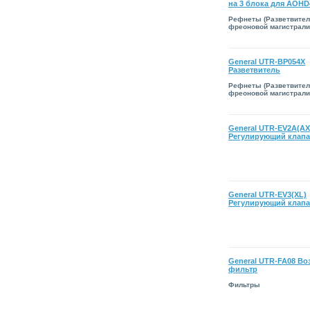
на 3 блока для AOHD
Рефнеты (Разветвите
фреоновой магистрали
General UTR-BP054X
Разветвитель
Рефнеты (Разветвите
фреоновой магистрали
General UTR-EV2A(AX
Регулирующий клап
General UTR-EV3(XL)
Регулирующий клап
General UTR-FA08 В
фильтр
Фильтры