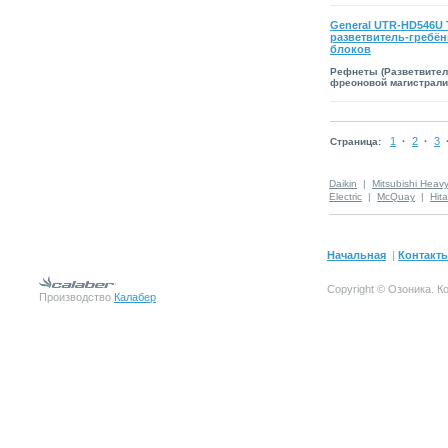
General UTR-HD546U
разветвитель-гребён
блоков
Рефнеты (Разветвите
фреоновой магистрали
1
·
2
·
3
Страница:
Daikin
|
Mitsubishi Heav
Electric
|
McQuay
|
Hita
Начальная
|
Контакт
Copyright © Озоника.
К
Производство
Калабер