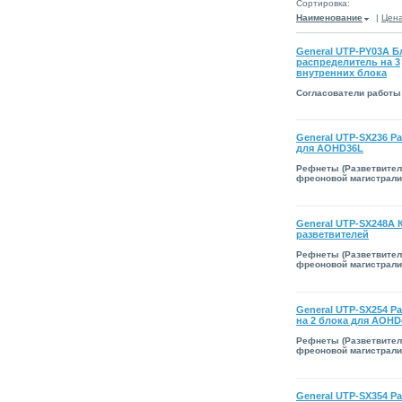
Сортировка:
Наименование
|
Цен
General UTP-PY03A Б
распределитель на 3
внутренних блока
Согласователи работы
General UTP-SX236 Р
для AOHD36L
Рефнеты (Разветвите
фреоновой магистрали
General UTP-SX248A 
разветвителей
Рефнеты (Разветвите
фреоновой магистрали
General UTP-SX254 Р
на 2 блока для AOHD
Рефнеты (Разветвите
фреоновой магистрали
General UTP-SX354 Р