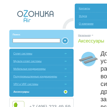
Контакты
Услуги
О компании
Поиск:
Начальная
Аксессуары
Д
Сплит системы
ус
Мульти-сплит системы
р
Мобильные кондиционеры
во
Полупромышленные кондиционеры
с
VRV и VRF системы
д
Аксессуары
за
вс
+7 (495) 223-49-59