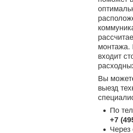
оптималь
располож
коммуника
рассчитае
монтажа.
входит ст
расходны
Вы можете
выезд тех
специалис
По те
+7 (49
Через 