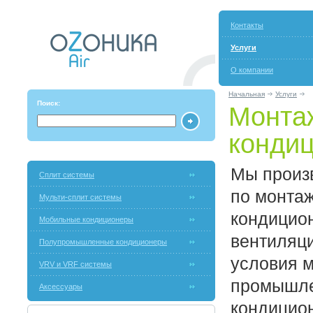
Контакты
Услуги
О компании
Начальная
Услуги
Поиск:
Монта
конди
Мы произ
Сплит системы
по монтаж
Мульти-сплит системы
кондицио
Мобильные кондиционеры
вентиляци
Полупромышленные кондиционеры
условия 
VRV и VRF системы
промышле
Аксессуары
кондицио