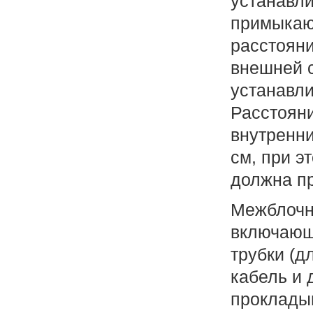
устанавли
примыкающ
расстояни
внешней 
устанавли
Расстоян
внутренн
см, при э
должна пр
Межблочн
включающ
трубки (д
кабель и
проклады