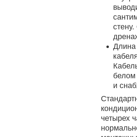
выводи
санти
стену.
дрена
Длина 
кабеля
Кабел
белом 
и снаб
Стандарт
кондицио
четырех ч
нормальн