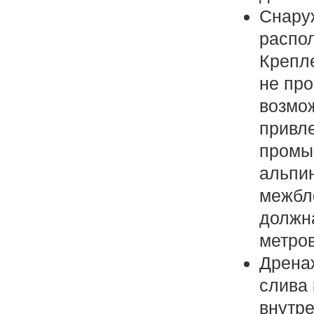
Снару
распол
Крепле
не про
возмож
привл
промы
альпи
межбл
должн
метров
Дрена
слива 
внутре