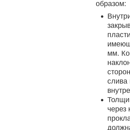
образом:
Внутр
закры
пласт
имеющ
мм. Ко
наклон
сторо
слива 
внутре
Толщи
через 
прокла
должн