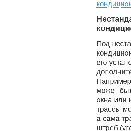
кондицио
Нестанд
кондици
Под нест
кондицио
его устан
дополнит
Например
может быт
окна или 
трассы мо
а сама тр
штроб (уг