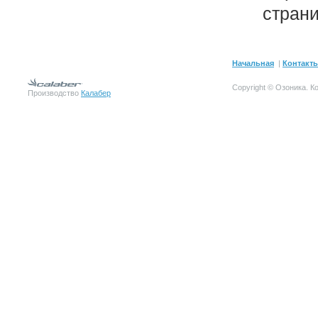
стран
Начальная
|
Контакт
Copyright © Озоника.
К
Производство
Калабер