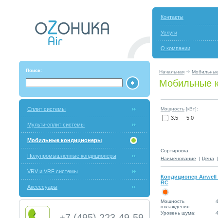
Контакты
Услуги
О компании
Поиск:
Начальная
Мобильные
Мобильные к
Сплит системы
Мощность
[кВт]:
3.5 — 5.0
Мульти-сплит системы
Мобильные кондиционеры
Сортировка:
Полупромышленные кондиционеры
Наименование
|
Цена
VRV и VRF системы
Кондиционер Airwell 
RC
Аксессуары
Мощность
4
охлаждения:
Уровень шума:
+7 (495) 223-49-59