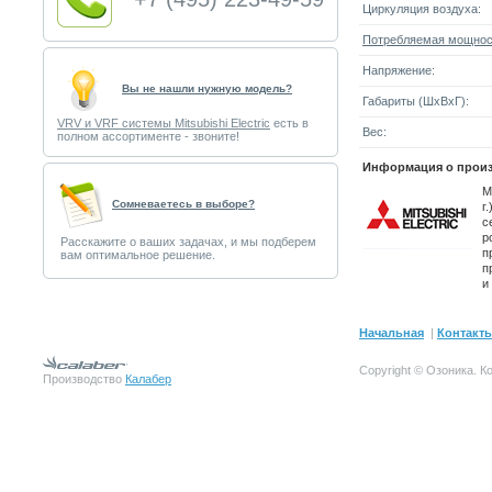
Циркуляция воздуха:
Потребляемая мощнос
Напряжение:
Вы не нашли нужную модель?
Габариты (ШxВxГ):
VRV и VRF системы Mitsubishi Electric
есть в
Вес:
полном ассортименте - звоните!
Информация о произ
M
Cомневаетесь в выборе?
г
с
р
Расскажите о ваших задачах, и мы подберем
п
вам оптимальное решение.
п
и
Начальная
|
Контакт
Copyright © Озоника.
К
Производство
Калабер