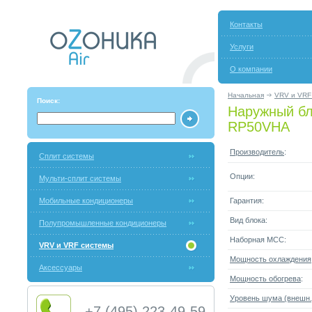
Контакты
Услуги
О компании
Начальная
VRV и VRF
Поиск:
Наружный бло
RP50VHA
Производитель
:
Сплит системы
Опции:
Мульти-сплит системы
Мобильные кондиционеры
Гарантия:
Вид блока:
Полупромышленные кондиционеры
Наборная МСС:
VRV и VRF системы
Мощность охлаждения
Аксессуары
Мощность обогрева
:
Уровень шума (внешн.
+7 (495) 223-49-59