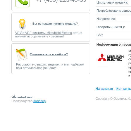
Циркуляция воздуха:
Потребляемая мощнос
Напряжение:
Вы не нашли нужную модель?
Габариты (ШxВxГ):
VRV и VRF системы Mitsubishi Electric
есть в
Вес:
полном ассортименте - звоните!
Информация о произ
M
Cомневаетесь в выборе?
г
с
р
Расскажите о ваших задачах, и мы подберем
п
вам оптимальное решение.
п
и
Начальная
|
Контакт
Copyright © Озоника.
К
Производство
Калабер