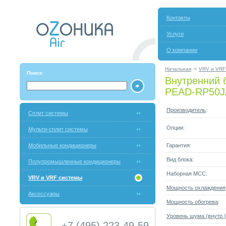
Контакты
Услуги
О компании
Начальная
VRV и VRF
Поиск:
Внутренний бл
PEAD-RP50
Производитель
:
Сплит системы
Опции:
Мульти-сплит системы
Мобильные кондиционеры
Гарантия:
Вид блока:
Полупромышленные кондиционеры
Наборная МСС:
VRV и VRF системы
Мощность охлаждения
Аксессуары
Мощность обогрева
:
Уровень шума (внутр.)
+7 (495) 223-49-59