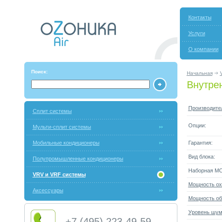
Контакты
Услуги
О компании
Поиск:
Начальная
Внутрен
Производите
Сплит системы
Опции:
Мульти-сплит системы
Мобильные кондиционеры
Гарантия:
Вид блока:
Полупромышленные кондиционеры
Наборная М
VRV и VRF системы
Мощность ох
Аксессуары
Мощность об
Уровень шума
+7 (495) 223-49-59