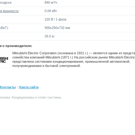
оздуха:
840 м³/ч
я мощность
:
0.09 кВт
220 В / 1 фаза
ВxГ):
900x250x732 мм
26.0 кг
 о производителе:
Mitsubishi Electric Corporation (основана в 1921 г.) — является одним из предс
семейства компаний Mitsubishi (1871 г.) На российском рынке Mitsubishi Electric
представлена системами кондиционирования, промышленной автоматикой,
полупроводниками и бытовой электроникой.
Контакты
|
Карта сайта
зоника.
Кондиционеры и сплит-системы
.