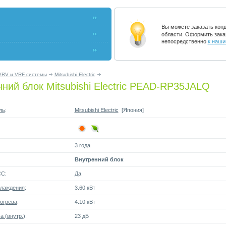
Вы можете заказать кон
области. Оформить зака
непосредственно
к наши
VRV и VRF системы
Mitsubishi Electric
ний блок Mitsubishi Electric PEAD-RP35JALQ
ль
:
Mitsubishi Electric
[Япония]
3 года
Внутренний блок
СС:
Да
лаждения
:
3.60 кВт
огрева
:
4.10 кВт
 (внутр.)
:
23 дБ