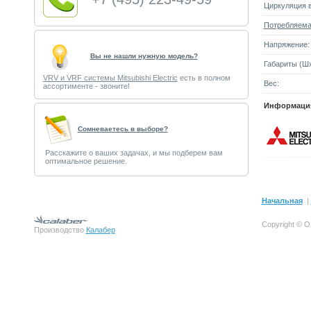
Циркуляция в
Потребляема
Напряжение:
Вы не нашли нужную модель?
Габариты (Шx
VRV и VRF системы Mitsubishi Electric
есть в полном
Вес:
ассортименте - звоните!
Информация
Cомневаетесь в выборе?
Расскажите о ваших задачах, и мы подберем вам
оптимальное решение.
Начальная
|
Copyright © О
Производство
Калабер