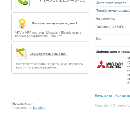
Циркуляция воздуха:
Потребляемая мощнос
Напряжение:
Вы не нашли нужную модель?
Габариты (ШxВxГ):
VRV и VRF системы Mitsubishi Electric
есть в
полном ассортименте - звоните!
Вес:
Информация о произ
Cомневаетесь в выборе?
M
г
Расскажите о ваших задачах, и мы подберем
с
вам оптимальное решение.
р
п
п
и
Начальная
|
Контакт
Copyright © Озоника.
К
Производство
Калабер