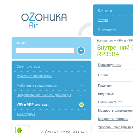
Контакты
Услуги
О компании
Начальная
VRV и VRF
Поиск:
Внутренний бл
RP35ВA
Производитель
:
Сплит системы
Опции:
Мульти-сплит системы
Мобильные кондиционеры
Гарантия:
Вид блока:
Полупромышленные кондиционеры
Наборная МСС:
VRV и VRF системы
Мощность охлаждения
Аксессуары
Мощность обогрева
:
Уровень шума (внутр.)
+7 (495) 223-49-59