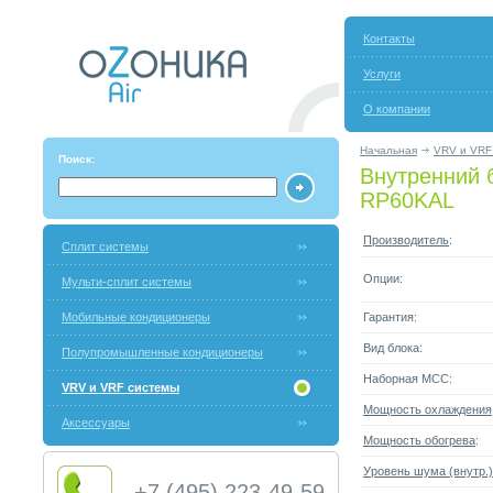
Контакты
Услуги
О компании
Начальная
VRV и VRF
Поиск:
Внутренний б
RP60KAL
Производитель
:
Сплит системы
Опции:
Мульти-сплит системы
Мобильные кондиционеры
Гарантия:
Вид блока:
Полупромышленные кондиционеры
Наборная МСС:
VRV и VRF системы
Мощность охлаждения
Аксессуары
Мощность обогрева
:
Уровень шума (внутр.)
+7 (495) 223-49-59