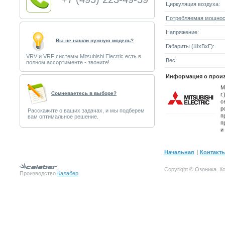
Циркуляция воздуха:
Потребляемая мощнос
Напряжение:
Вы не нашли нужную модель?
Габариты (ШxВxГ):
VRV и VRF системы Mitsubishi Electric
есть в
Вес:
полном ассортименте - звоните!
Информация о произ
M
Cомневаетесь в выборе?
г
с
р
Расскажите о ваших задачах, и мы подберем
п
вам оптимальное решение.
п
и
Начальная
|
Контакт
Copyright © Озоника.
К
Производство
Калабер