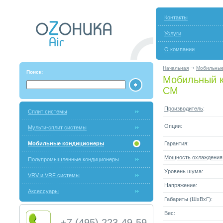
Контакты
Услуги
О компании
Начальная
Мобильные
Поиск:
Мобильный к
CM
Производитель
:
Сплит системы
Опции:
Мульти-сплит системы
Мобильные кондиционеры
Гарантия:
Мощность охлаждения
Полупромышленные кондиционеры
Уровень шума:
VRV и VRF системы
Напряжение:
Аксессуары
Габариты (ШxВxГ):
Вес:
+7 (495) 223-49-59