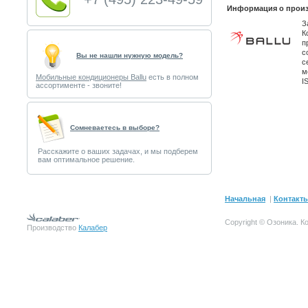
Информация о произ
З
К
п
с
Вы не нашли нужную модель?
с
м
Мобильные кондиционеры Ballu
есть в полном
I
ассортименте - звоните!
Cомневаетесь в выборе?
Расскажите о ваших задачах, и мы подберем
вам оптимальное решение.
Начальная
|
Контакт
Copyright © Озоника.
К
Производство
Калабер