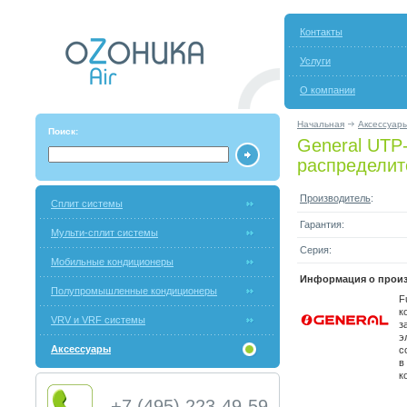
Контакты
Услуги
О компании
Начальная
Аксессуар
Поиск:
General UTP
распределит
Производитель
:
Сплит системы
Гарантия:
Мульти-сплит системы
Серия:
Мобильные кондиционеры
Информация о произ
Полупромышленные кондиционеры
F
к
VRV и VRF системы
з
э
Аксессуары
с
в
к
+7 (495) 223-49-59