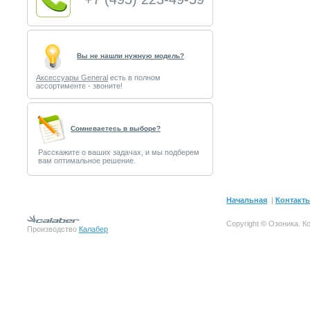
Вы не нашли нужную модель?
Аксессуары General
есть в полном
ассортименте - звоните!
Cомневаетесь в выборе?
Расскажите о ваших задачах, и мы подберем
вам оптимальное решение.
Начальная
|
Контакт
Copyright © Озоника.
К
Производство
Калабер