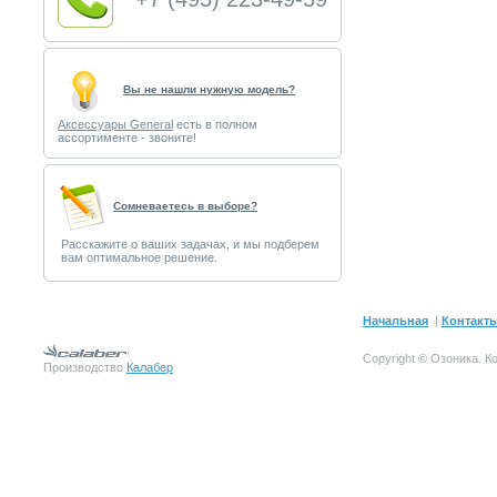
Вы не нашли нужную модель?
Аксессуары General
есть в полном
ассортименте - звоните!
Cомневаетесь в выборе?
Расскажите о ваших задачах, и мы подберем
вам оптимальное решение.
Начальная
|
Контакт
Copyright © Озоника.
К
Производство
Калабер