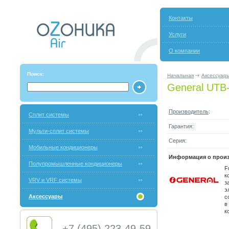
Контакты
Услуги
О компании
Поиск:
Начальная
Аксессуар
General UT
Производитель
:
Сплит системы
Гарантия:
Мульти-сплит системы
Серия:
Мобильные кондиционеры
Информация о произ
Полупромышленные кондиционеры
F
к
VRV и VRF системы
з
э
Аксессуары
с
в
к
+7 (495) 223-49-59