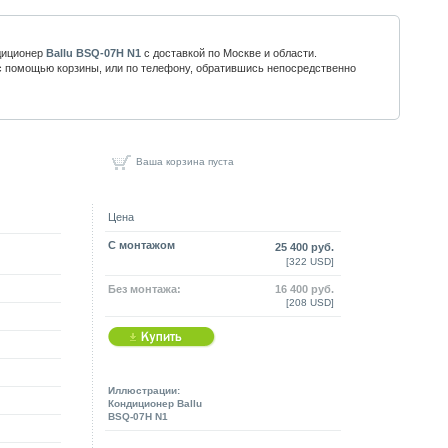
диционер
Ballu BSQ-07H N1
с доставкой по Москве и области.
 помощью корзины, или по телефону, обратившись непосредственно
Ваша корзина пуста
Цена
C монтажом
25 400 руб.
[322 USD]
Без монтажа:
16 400 руб.
[208 USD]
Иллюстрации:
Кондиционер Ballu
BSQ-07H N1