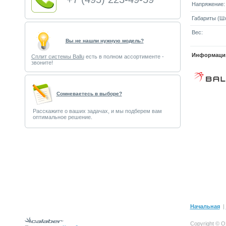
Напряжение:
Габариты (Шx
Вес:
Вы не нашли нужную модель?
Информация
Сплит системы Ballu
есть в полном ассортименте -
звоните!
Cомневаетесь в выборе?
Расскажите о ваших задачах, и мы подберем вам
оптимальное решение.
Начальная
|
Copyright © О