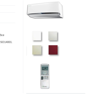
 Все
ISO14001.