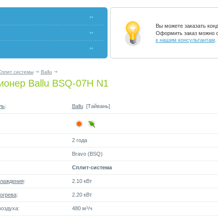
Вы можете заказать кон
Оформить заказ можно с
к нашим консультантам
.
Сплит системы
Ballu
ионер Ballu BSQ-07H N1
ль
:
Ballu
[Тайвань]
2 года
Bravo (BSQ)
Сплит-система
лаждения
:
2.10 кВт
огрева
:
2.20 кВт
оздуха:
480 м³/ч