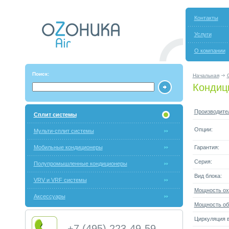
Контакты
Услуги
О компании
Поиск:
Начальная
Кондиц
Производите
Сплит системы
Опции:
Мульти-сплит системы
Мобильные кондиционеры
Гарантия:
Серия:
Полупромышленные кондиционеры
Вид блока:
VRV и VRF системы
Мощность ох
Аксессуары
Мощность об
Циркуляция в
+7 (495) 223-49-59