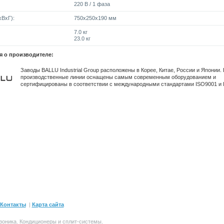
220 В / 1 фаза
ВxГ):
750x250x190 мм
7.0 кг
23.0 кг
 о производителе:
Заводы BALLU Industrial Group расположены в Корее, Китае, России и Японии.
производственные линии оснащены самым современным оборудованием и
сертифицированы в соответствии с международными стандартами ISO9001 и 
Контакты
|
Карта сайта
зоника.
Кондиционеры и сплит-системы
.