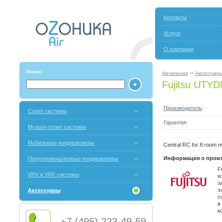
Контакты
Услуги
О компании
Поиск:
Начальная
Аксессуар
Fujitsu UT
Производитель
:
Сплит системы
Гарантия:
Мульти-сплит системы
Мобильные кондиционеры
Central RC for 8 room mu
Информация о произ
Полупромышленные кондиционеры
F
VRV и VRF системы
к
з
э
Аксессуары
с
в
к
+7 (495) 223-49-59