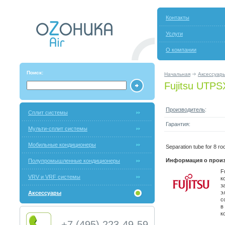
Контакты
Услуги
О компании
Поиск:
Начальная
Аксессуар
Fujitsu UTP
Производитель
:
Сплит системы
Гарантия:
Мульти-сплит системы
Мобильные кондиционеры
Separation tube for 8 ro
Информация о произ
Полупромышленные кондиционеры
F
VRV и VRF системы
к
з
э
Аксессуары
с
в
к
+7 (495) 223-49-59