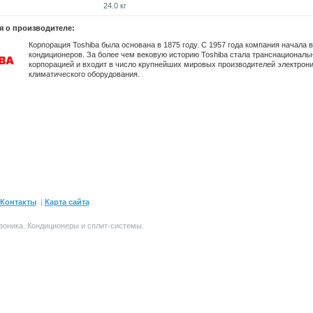
24.0 кг
 о производителе:
Корпорация Toshiba была основана в 1875 году. C 1957 года компания начала 
кондиционеров. За более чем вековую историю Toshiba стала транснациональ
корпорацией и входит в число крупнейших мировых производителей электрони
климатического оборудования.
Контакты
|
Карта сайта
зоника.
Кондиционеры и сплит-системы
.