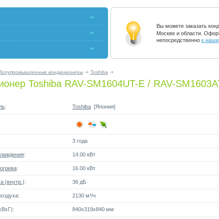
Вы можете заказать кон
Москве и области. Офор
непосредственно
к наши
Полупромышленные кондиционеры
Toshiba
ионер Toshiba RAV-SM1604UT-E / RAV-SM1603A
ль
:
Toshiba
[Япония]
3 года
лаждения
:
14.00 кВт
огрева
:
16.00 кВт
 (внутр.)
:
36 дБ
оздуха:
2130 м³/ч
ВxГ):
840x319x840 мм