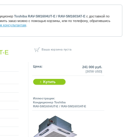
диционер
Toshiba RAV-SM1604UT-E / RAV-SM1603AT-E
с доставкой по
мить заказ можно с помощью корзины, или по телефону, обратившись
м консультантам
.
Ваша корзина пуста
T-E
Цена:
241 000 руб.
[3058 USD]
Иллюстрации:
Кондиционер Toshiba
RAV-SM1604UT-E / RAV-SM1603AT-E