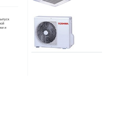
выпуск
ной
ки и