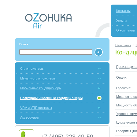
Контакты
Услуги
О компании
Поиск:
Начальная
Кондиц
Производите
Сплит системы
Опции:
Мульти-сплит системы
Мобильные кондиционеры
Гарантия:
Мощность ох
Полупромышленные кондиционеры
Мощность об
VRV и VRF системы
Уровень шума
Аксессуары
Циркуляция в
Габариты (Шx
+7 (495) 223-49-59