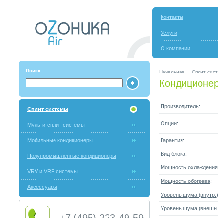
Контакты
Услуги
О компании
Поиск:
Начальная
Сплит сис
Кондиционер
Производитель
:
Сплит системы
Опции:
Мульти-сплит системы
Мобильные кондиционеры
Гарантия:
Вид блока:
Полупромышленные кондиционеры
Мощность охлаждения
VRV и VRF системы
Мощность обогрева
:
Аксессуары
Уровень шума (внутр.)
Уровень шума (внешн.
+7 (495) 223-49-59