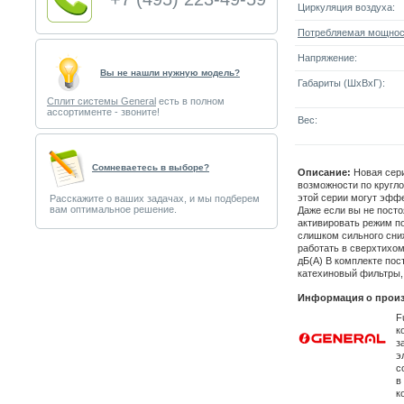
Циркуляция воздуха:
Потребляемая мощнос
Напряжение:
Вы не нашли нужную модель?
Габариты (ШxВxГ):
Сплит системы General
есть в полном
ассортименте - звоните!
Вес:
Cомневаетесь в выборе?
Описание:
Новая сери
возможности по кругл
этой серии могут эффе
Расскажите о ваших задачах, и мы подберем
вам оптимальное решение.
Даже если вы не пост
активировать режим по
слишком сильного сни
работать в сверхтих
дБ(А) В комплекте по
катехиновый фильтры,
Информация о произ
F
к
з
э
с
в
к