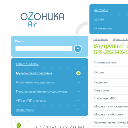
Контакты
Услуги
О компании
Начальная
Мульти-спл
Поиск:
Внутренний б
SRK25ZMX-
Производитель
:
Сплит системы
Опции:
Мульти-сплит системы
Мобильные кондиционеры
Гарантия:
Вид блока:
Полупромышленные кондиционеры
Наборная МСС:
VRV и VRF системы
Мощность охлаждения
Аксессуары
Мощность обогрева
:
Уровень шума (внутр.)
+7 (495) 223-49-59