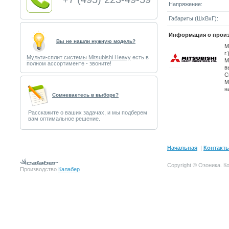
Напряжение:
Габариты (ШxВxГ):
Информация о произ
Вы не нашли нужную модель?
M
г
Мульти-сплит системы Mitsubishi Heavy
есть в
M
полном ассортименте - звоните!
в
С
M
н
Cомневаетесь в выборе?
Расскажите о ваших задачах, и мы подберем
вам оптимальное решение.
Начальная
|
Контакт
Copyright © Озоника.
К
Производство
Калабер