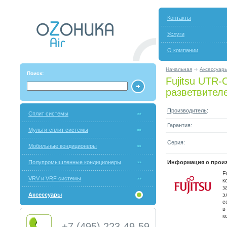
Контакты
Услуги
О компании
Начальная
Аксессуар
Поиск:
Fujitsu UTR
разветвител
Производитель
:
Сплит системы
Гарантия:
Мульти-сплит системы
Серия:
Мобильные кондиционеры
Полупромышленные кондиционеры
Информация о произ
F
VRV и VRF системы
к
з
Аксессуары
э
с
в
к
+7 (495) 223-49-59