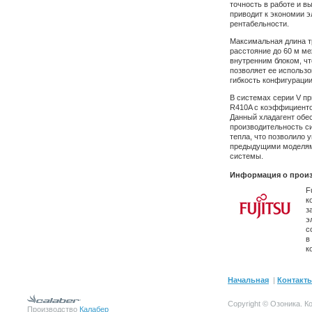
точность в работе и в
приводит к экономии э
рентабельности.
Максимальная длина т
расстояние до 60 м м
внутренним блоком, ч
позволяет ее использо
гибкость конфигурации
В системах серии V п
R410A с коэффициенто
Данный хладагент обе
производительность с
тепла, что позволило 
предыдущими моделями
системы.
Информация о произ
F
к
з
э
с
в
к
Начальная
|
Контакт
Copyright © Озоника.
К
Производство
Калабер