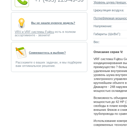
Уровень шума (внешн.
Циркуляция воздуха:
Потребляемая мощнос
Вы не нашли нужную модель?
Напряжение:
VRV и VRF системы Fujitsu
есть в полном
Габариты (ШxВxГ):
ассортименте - звоните!
Вес:
Описание серии V:
Cомневаетесь в выборе?
VRF система Fujitsu G
Расскажите о ваших задачах, и мы подберем
кондиционирования вы
вам оптимальное решение.
преимущество ? боль
удаленным внутренним
уровень шума внутрен
электронного управлен
крупнейшем объекте в 
Джакарте - 248 наружн
мощностью охлаждения
Возможность объедине
мощностью до 42 HP (1
свободы в плане конф
внешних блоков и сниж
трубопровода по срав
Использование компре
современных технолог