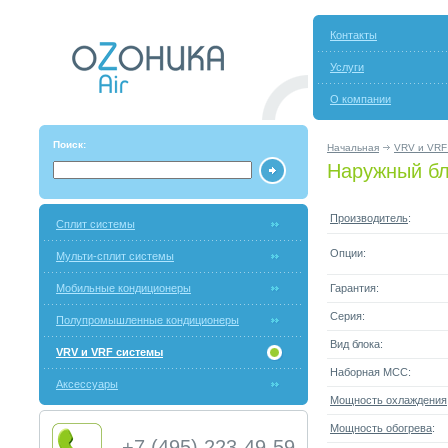
Контакты
Услуги
О компании
Поиск:
Начальная
VRV и VRF
Наружный бл
Производитель
:
Сплит системы
Опции:
Мульти-сплит системы
Мобильные кондиционеры
Гарантия:
Серия:
Полупромышленные кондиционеры
Вид блока:
VRV и VRF системы
Наборная МСС:
Аксессуары
Мощность охлаждения
Мощность обогрева
:
+7 (495) 223-49-59