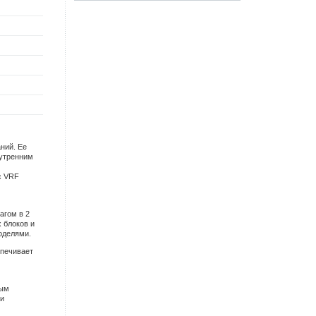
ний. Ее
утренним
с VRF
агом в 2
 блоков и
оделями.
спечивает
вым
и