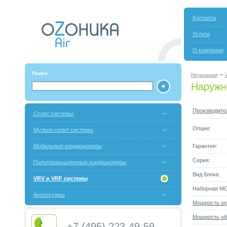
Контакты
Услуги
О компании
Поиск:
Начальная
Наружн
Производите
Сплит системы
Опции:
Мульти-сплит системы
Мобильные кондиционеры
Гарантия:
Серия:
Полупромышленные кондиционеры
Вид блока:
VRV и VRF системы
Наборная М
Аксессуары
Мощность ох
Мощность об
+7 (495) 223-49-59