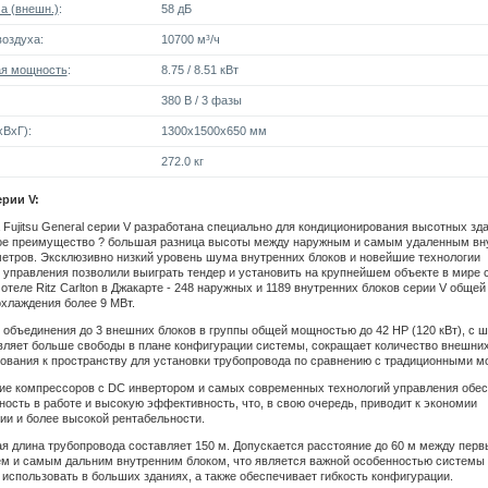
а (внешн.)
:
58 дБ
оздуха:
10700 м³/ч
я мощность
:
8.75 / 8.51 кВт
380 В / 3 фазы
ВxГ):
1300x1500x650 мм
272.0 кг
рии V:
Fujitsu General серии V разработана специально для кондиционирования высотных зда
ое преимущество ? большая разница высоты между наружным и самым удаленным вн
метров. Эксклюзивно низкий уровень шума внутренних блоков и новейшие технологии
 управления позволили выиграть тендер и установить на крупнейшем объекте в мире 
отеле Ritz Carlton в Джакарте - 248 наружных и 1189 внутренних блоков серии V общей
хлаждения более 9 МВт.
объединения до 3 внешних блоков в группы общей мощностью до 42 HP (120 кВт), с ш
ляет больше свободы в плане конфигурации системы, сокращает количество внешних
ования к пространству для установки трубопровода по сравнению с традиционными м
ие компрессоров с DC инвертором и самых современных технологий управления обе
ость в работе и высокую эффективность, что, в свою очередь, приводит к экономии
ии и более высокой рентабельности.
 длина трубопровода составляет 150 м. Допускается расстояние до 60 м между пер
ем и самым дальним внутренним блоком, что является важной особенностью системы 
 использовать в больших зданиях, а также обеспечивает гибкость конфигурации.