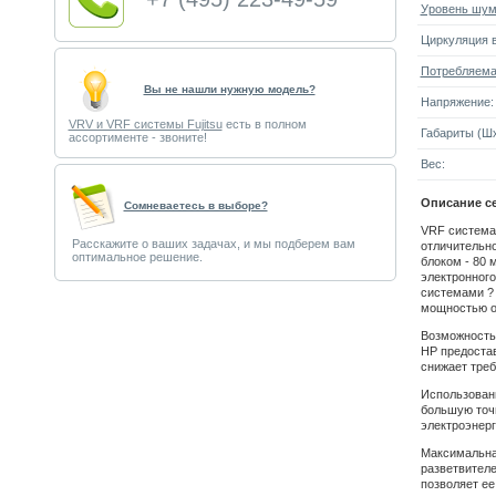
Уровень шум
Циркуляция в
Потребляема
Вы не нашли нужную модель?
Напряжение:
VRV и VRF системы Fujitsu
есть в полном
Габариты (Шx
ассортименте - звоните!
Вес:
Описание се
Cомневаетесь в выборе?
VRF система 
Расскажите о ваших задачах, и мы подберем вам
отличительн
оптимальное решение.
блоком - 80 
электронного
системами ? 
мощностью о
Возможность 
HP предостав
снижает треб
Использован
большую точн
электроэнерг
Максимальная
разветвител
позволяет ее