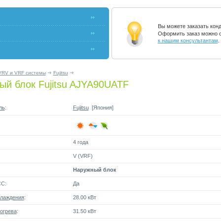
Вы можете заказать кон
Оформить заказ можно с
к нашим консультантам
.
VRV и VRF системы
Fujitsu
ый блок Fujitsu AJYA90UATF
ль
:
Fujitsu
[Япония]
4 года
V (VRF)
Наружный блок
СС:
Да
лаждения
:
28.00 кВт
огрева
:
31.50 кВт