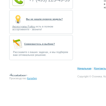
с
в
к
Вы не нашли нужную модель?
Аксессуары Fujitsu
есть в полном
ассортименте - звоните!
Cомневаетесь в выборе?
Расскажите о ваших задачах, и мы подберем
вам оптимальное решение.
Начальная
|
Контакт
Copyright © Озоника.
К
Производство
Калабер