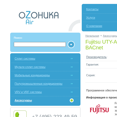
Контакты
Услуги
О компании
Начальная
Аксессуар
Поиск:
Fujitsu UTY
BACnet
Производитель
:
Сплит системы
Гарантия:
Мульти-сплит системы
Мобильные кондиционеры
Серия:
Полупромышленные кондиционеры
Программное обеспеч
VRV и VRF системы
Информация о произ
Аксессуары
F
к
з
э
+7 (495) 223-49-59