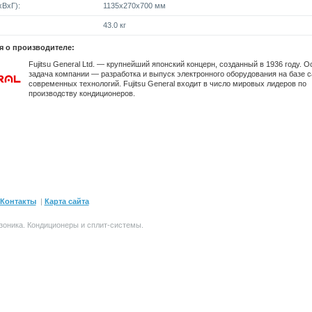
ВxГ):
1135x270x700 мм
43.0 кг
 о производителе:
Fujitsu General Ltd. — крупнейший японский концерн, созданный в 1936 году. 
задача компании — разработка и выпуск электронного оборудования на базе 
современных технологий. Fujitsu General входит в число мировых лидеров по
производству кондиционеров.
Контакты
|
Карта сайта
зоника.
Кондиционеры и сплит-системы
.