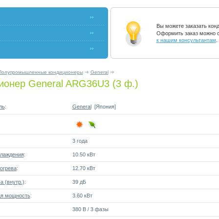
Вы можете заказать кон
Оформить заказ можно с
к нашим консультантам
.
Полупромышленные кондиционеры
General
ионер General ARG36U3 (3 ф.)
ль
:
General
[Япония]
3 года
лаждения
:
10.50 кВт
огрева
:
12.70 кВт
 (внутр.)
:
39 дБ
я мощность
:
3.60 кВт
380 В / 3 фазы