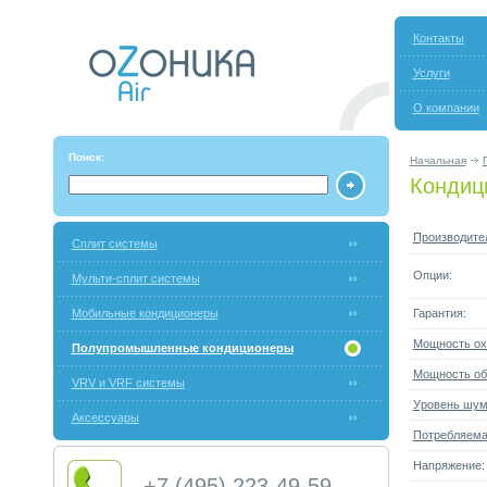
Контакты
Услуги
О компании
Поиск:
Начальная
Кондиц
Производите
Сплит системы
Опции:
Мульти-сплит системы
Мобильные кондиционеры
Гарантия:
Мощность ох
Полупромышленные кондиционеры
Мощность об
VRV и VRF системы
Уровень шума
Аксессуары
Потребляема
Напряжение:
+7 (495) 223-49-59