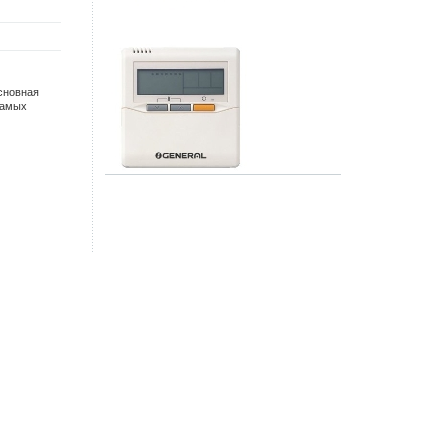
Основная
самых