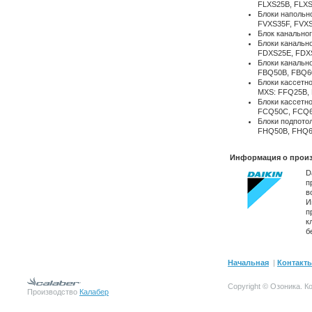
FLXS25B, FLXS
Блоки напольн
FVXS35F, FVX
Блок канально
Блоки канально
FDXS25E, FDX
Блоки канальн
FBQ50B, FBQ6
Блоки касcетно
MXS: FFQ25B,
Блоки кассетн
FCQ50C, FCQ
Блоки подпото
FHQ50B, FHQ
Информация о произ
D
п
в
И
п
к
б
Начальная
|
Контакт
Copyright © Озоника.
К
Производство
Калабер