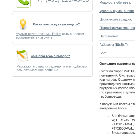
Мощность обогрева
:
Уровень шума (внешн.
Циркуляция воздуха:
Вы не нашли нужную модель?
Потребляемая мощнос
Мульти-сплит системы Daikin
есть в полном
Напряжение:
ассортименте - звоните!
Габариты (ШxВxГ):
Вес:
Cомневаетесь в выборе?
Описание системы с
Расскажите о ваших задачах, и мы подберем
вам оптимальное решение.
Система Super Multi P
помещений. Система м
или нагрев. К одному 
производительностью от
внутренних блоков кла
(по сравнению с други
трубопровода.
К наружным блокам эт
внутренние блоки:
Все блоки нас
W, FTXG35E-W
FTXS25D-W/L,
FTXS50D-W/L,
Блоки универс