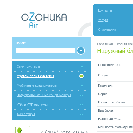
Контакты
Услуги
О компании
Поиск:
Начальная
Мульти-спл
Наружный бл
Производитель
:
Сплит системы
Опции:
Мульти-сплит системы
Мобильные кондиционеры
Гарантия:
Серия:
Полупромышленные кондиционеры
Количество блоков:
VRV и VRF системы
Вид блока:
Аксессуары
Наборная МСС:
Мощность охлаждения
+7 (495) 223-49-59